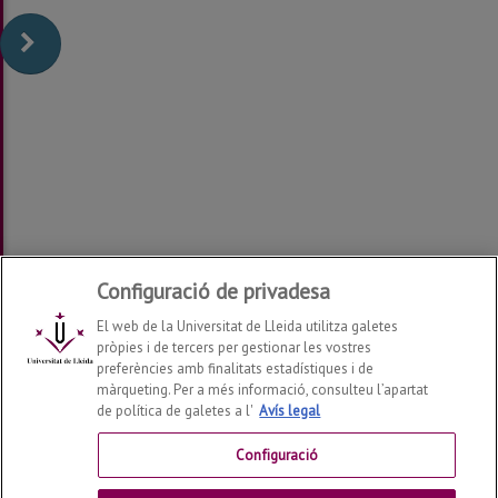
Configuració de privadesa
El web de la Universitat de Lleida utilitza galetes
pròpies i de tercers per gestionar les vostres
preferències amb finalitats estadístiques i de
màrqueting. Per a més informació, consulteu l’apartat
de política de galetes a l'
Avís legal
Departament de Ciències de l'Educació
2026
© | Telf:
+34 973 70 65 16
Configuració
Contactar