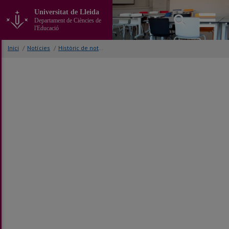
Anar
Universitat de Lleida
al
Departament de Ciències de
contingut
l'Educació
principal
de
Inici
/
Notícies
/
Històric de notícies
la
pàgina