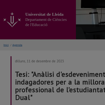
Anar
al
contingut
Universitat de Lleida
principal
Departament de Ciències
de
de l'Educació
la
pàgina
Inici
/
Agenda
dilluns, 11 de desembre de 2023
Tesi: "Anàlisi d'esdevenimen
indagadores per a la millo
professional de l’estudianta
Dual"