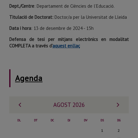
Dept./Centre
: Departament de Ciències de l’Educació.
Titulació de Doctorat:
Doctor/a per la Universitat de Lleida
Data i hora
: 13 de desembre de 2024 - 15h
Defensa de tesi per mitjans electrònics en modalitat
COMPLETA a través d'
aquest enllaç
Agenda
Mes
Mes
AGOST 2026
anterior
següe
DL
DT
DC
DJ
DV
DS
DG
Dissabte,
Diumenge,
1
2