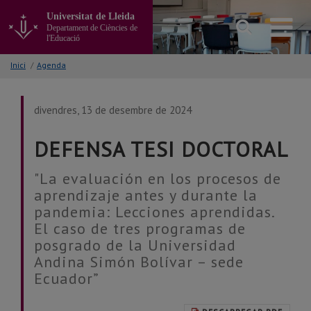
Anar
Universitat de Lleida
al
Departament de Ciències de
contingut
l'Educació
principal
de
Inici
/
Agenda
la
pàgina
divendres, 13 de desembre de 2024
DEFENSA TESI DOCTORAL
"La evaluación en los procesos de
aprendizaje antes y durante la
pandemia: Lecciones aprendidas.
El caso de tres programas de
posgrado de la Universidad
Andina Simón Bolívar – sede
Ecuador”